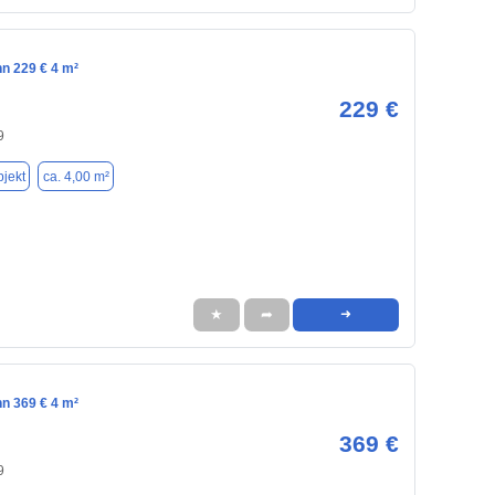
nn 229 € 4 m²
229 €
9
jekt
ca. 4,00 m²
★
➦
➜
nn 369 € 4 m²
369 €
9