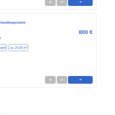
★
➦
➜
ehandlungsräume
800 €
9
jekt
ca. 20,00 m²
★
➦
➜