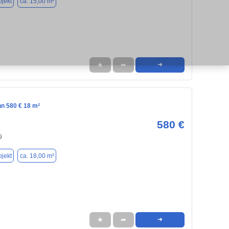
jekt
ca. 15,00 m²
★
➦
➜
nn 580 € 18 m²
580 €
9
jekt
ca. 18,00 m²
★
➦
➜