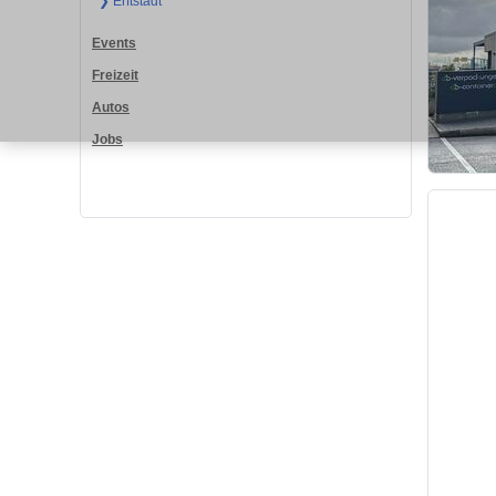
❯ Erftstadt
Events
Freizeit
Autos
Jobs