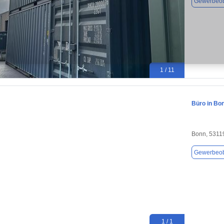
Gewerbeob
1 / 11
Büro in Bo
Bonn, 5311
Gewerbeob
1 / 1