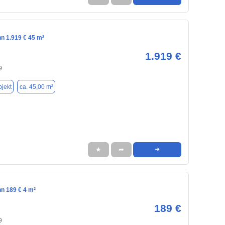
n 1.919 € 45 m²
1.919 €
9
jekt
ca. 45,00 m²
★
➦
➜
nn 189 € 4 m²
189 €
9