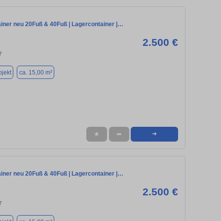
iner neu 20Fuß & 40Fuß | Lagercontainer |…
2.500 €
7
jekt
ca. 15,00 m²
★
➦
➜
iner neu 20Fuß & 40Fuß | Lagercontainer |…
2.500 €
7