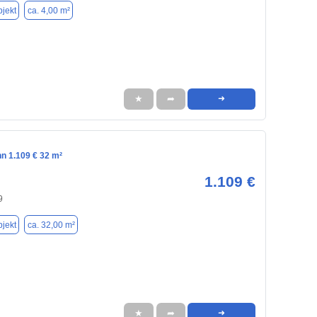
jekt
ca. 4,00 m²
★
➦
➜
n 1.109 € 32 m²
1.109 €
9
jekt
ca. 32,00 m²
★
➦
➜