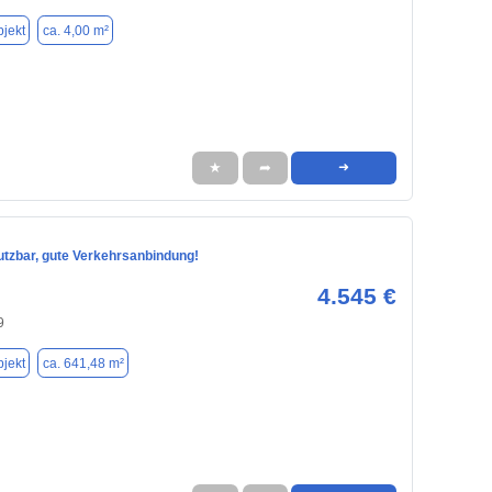
jekt
ca. 4,00 m²
★
➦
➜
nutzbar, gute Verkehrsanbindung!
4.545 €
9
jekt
ca. 641,48 m²