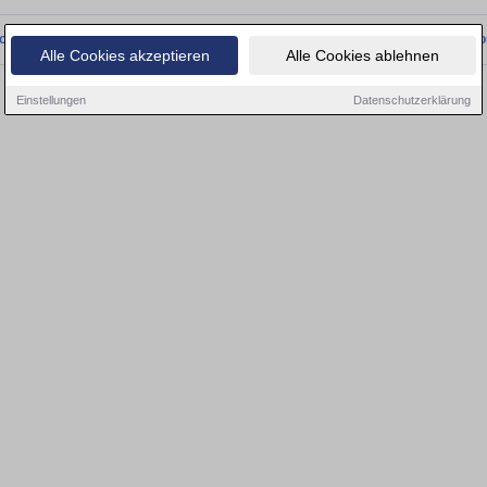
onnten wir derzeit keine passenden Objekte finden. Schauen Sie bald wieder vo
Alle Cookies akzeptieren
Alle Cookies ablehnen
Einstellungen
Datenschutzerklärung