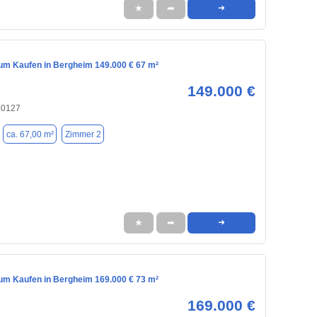
★
➦
➜
m Kaufen in Bergheim 149.000 € 67 m²
149.000 €
50127
ca. 67,00 m²
Zimmer 2
★
➦
➜
m Kaufen in Bergheim 169.000 € 73 m²
169.000 €