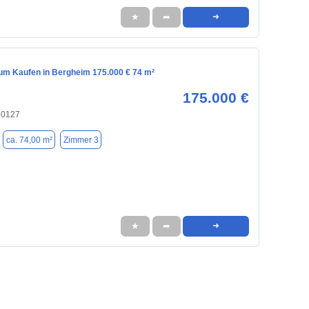
★
➦
➜
m Kaufen in Bergheim 175.000 € 74 m²
175.000 €
50127
ca. 74,00 m²
Zimmer 3
★
➦
➜