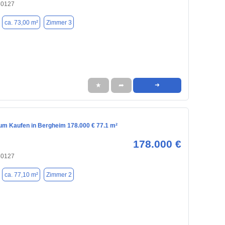
50127
ca. 73,00 m²
Zimmer 3
★
➦
➜
m Kaufen in Bergheim 178.000 € 77.1 m²
178.000 €
50127
ca. 77,10 m²
Zimmer 2