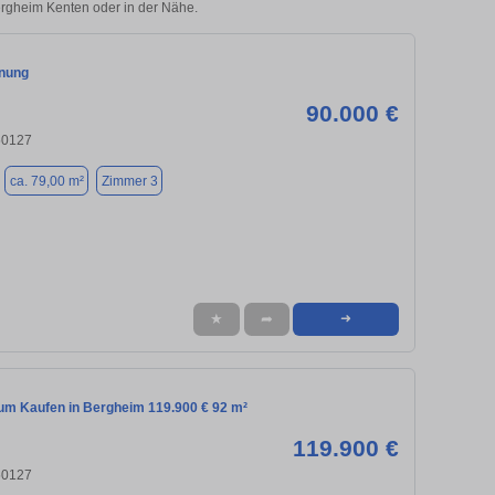
Bergheim Kenten oder in der Nähe.
nung
90.000 €
50127
ca. 79,00 m²
Zimmer 3
★
➦
➜
m Kaufen in Bergheim 119.900 € 92 m²
119.900 €
50127