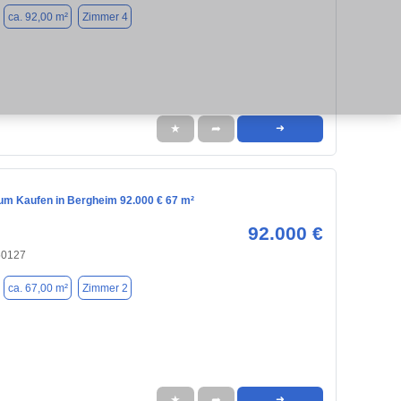
ca. 92,00 m²
Zimmer 4
★
➦
➜
m Kaufen in Bergheim 92.000 € 67 m²
92.000 €
50127
ca. 67,00 m²
Zimmer 2
★
➦
➜