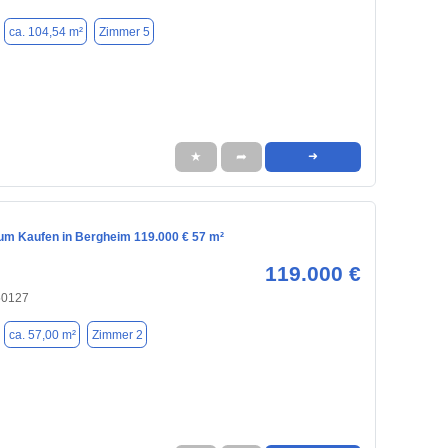
ca. 104,54 m²
Zimmer 5
★
➦
➜
m Kaufen in Bergheim 119.000 € 57 m²
119.000 €
50127
ca. 57,00 m²
Zimmer 2