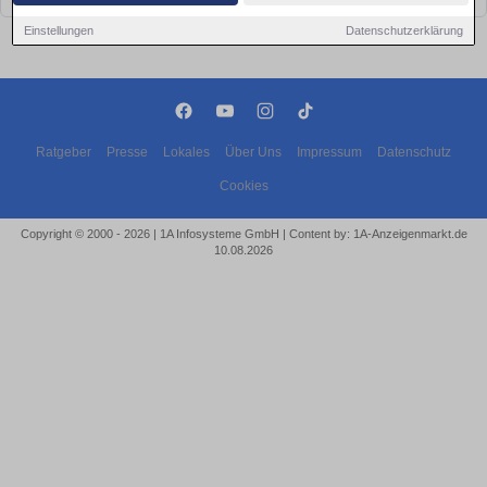
Einstellungen
Datenschutzerklärung
Ratgeber
Presse
Lokales
Über Uns
Impressum
Datenschutz
Cookies
Copyright © 2000 - 2026 | 1A Infosysteme GmbH | Content by: 1A-Anzeigenmarkt.de
10.08.2026