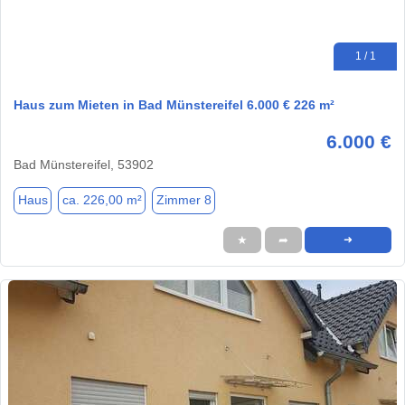
1 / 1
Haus zum Mieten in Bad Münstereifel 6.000 € 226 m²
6.000 €
Bad Münstereifel, 53902
Haus
ca. 226,00 m²
Zimmer 8
★
➦
➜