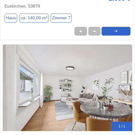
Euskirchen, 53879
Haus
ca. 140,00 m²
Zimmer 7
★
➦
➜
1 / 1