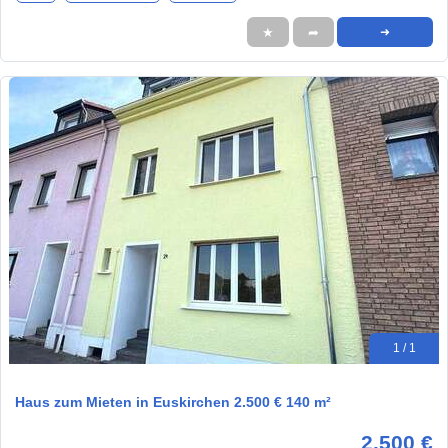
★
➦
➜
1 / 1
Haus zum Mieten in Euskirchen 2.500 € 140 m²
2.500 €