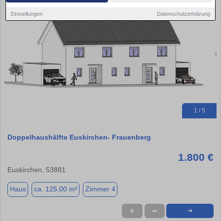
Einstellungen
Datenschutzerklärung
1 / 5
Doppelhaushälfte Euskirchen- Frauenberg
1.800 €
Euskirchen, 53881
Haus
ca. 125,00 m²
Zimmer 4
★
➦
➜