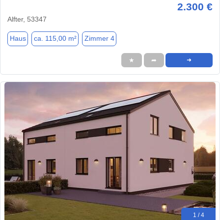
2.300 €
Alfter, 53347
Haus
ca. 115,00 m²
Zimmer 4
★
➦
➜
1 / 4