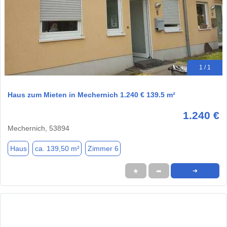
1 / 1
Haus zum Mieten in Mechernich 1.240 € 139.5 m²
1.240 €
Mechernich, 53894
Haus
ca. 139,50 m²
Zimmer 6
★
➦
➜