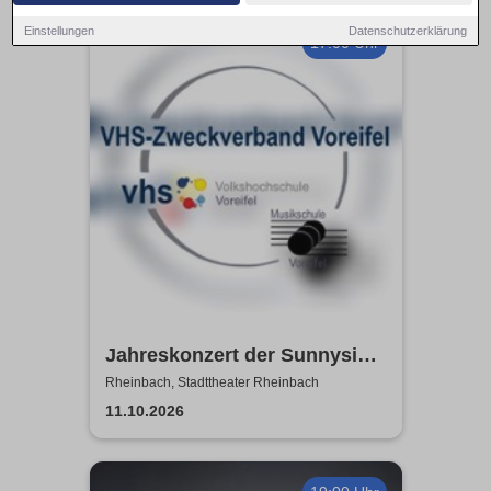
Einstellungen
Datenschutzerklärung
17:00 Uhr
Jahreskonzert der Sunnyside
Bigband | Stadttheater
Rheinbach, Stadttheater Rheinbach
Rheinbach
11.10.2026