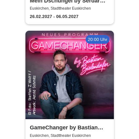
Mein Dschungel by Serdar
Karibik
Euskirchen, Stadttheater Euskirchen
26.02.2027 - 06.05.2027
20:00 Uhr
GameChanger by Bastian
Bielendorfer
Euskirchen, Stadttheater Euskirchen