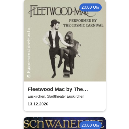
20:00 Uhr
Fleetwood Mac by The
Cosmic Carnival - The
Euskirchen, Stadttheater Euskirchen
Incredible Story
13.12.2026
20:00 Uhr