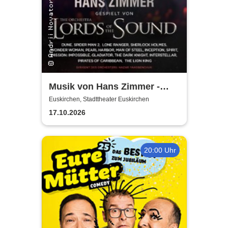
Musik von Hans Zimmer -
gespielt von Lords of the
Euskirchen, Stadttheater Euskirchen
Sound
17.10.2026
20:00 Uhr