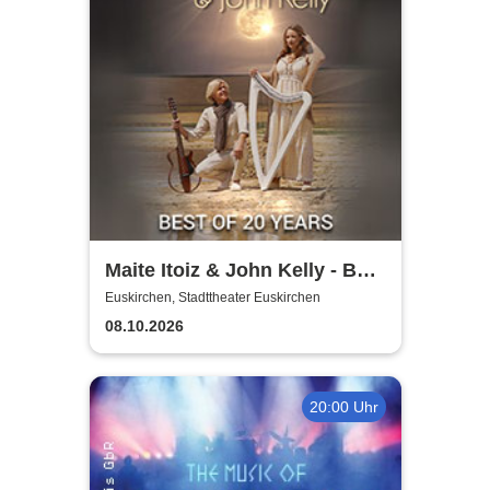
Maite Itoiz & John Kelly - Best
of 20 Years - Anniversary
Euskirchen, Stadttheater Euskirchen
Tour 2026
08.10.2026
20:00 Uhr