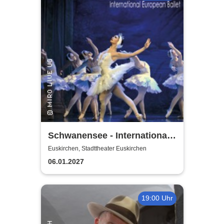
Schwanensee - International
European Ballet
Euskirchen, Stadttheater Euskirchen
06.01.2027
19:00 Uhr