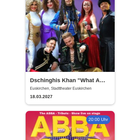
Dschinghis Khan "What A
Wonderful World" - Die
Euskirchen, Stadttheater Euskirchen
Legende auf Tournee
18.03.2027
20:00 Uhr