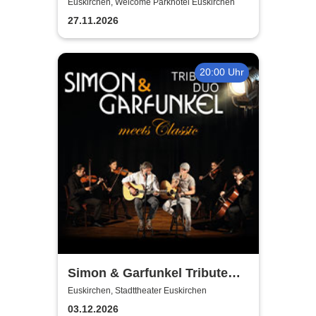
für Mord
Euskirchen, Welcome Parkhotel Euskirchen
27.11.2026
20:00 Uhr
Simon & Garfunkel Tribute
meets Classic - Duo
Euskirchen, Stadttheater Euskirchen
Graceland
03.12.2026