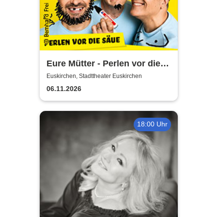
Eure Mütter - Perlen vor die
Säue - Das Best Of zum
Euskirchen, Stadttheater Euskirchen
Jubiläum
06.11.2026
18:00 Uhr