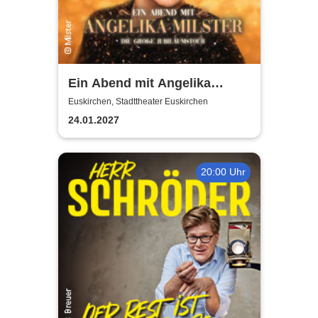
Ein Abend mit Angelika
Milster - Jubiläumstournee
Euskirchen, Stadttheater Euskirchen
2027
24.01.2027
20:00 Uhr