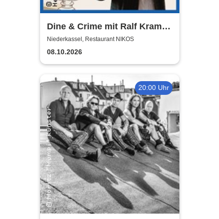
Dine & Crime mit Ralf Kramp |
Unterhaltsame Krimi-Lesung
Niederkassel, Restaurant NIKOS
08.10.2026
20:00 Uhr