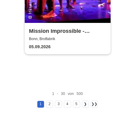
Mission Improssible -
Improtheater made in Bonn
Bonn, Brotfabrik
05.09.2026
1 - 30 von 500
1
2
3
4
5
❯
❯❯