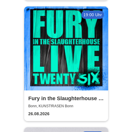
19:00 Uhr
Fury in the Slaughterhouse -
Fury Live Twenty Six
Bonn, KUNST!RASEN Bonn
26.08.2026