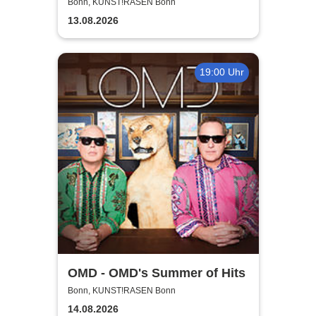
Madness - Summer Tour 2026
Bonn, KUNST!RASEN Bonn
13.08.2026
19:00 Uhr
OMD - OMD's Summer of Hits
Bonn, KUNST!RASEN Bonn
14.08.2026