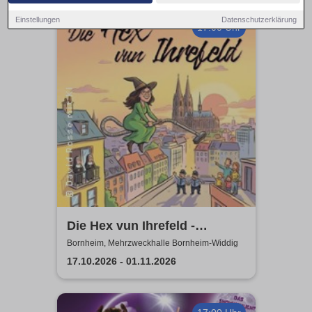
Einstellungen
Datenschutzerklärung
17:00 Uhr
Die Hex vun Ihrefeld -
Aufführungen 2026 Theater-
Bornheim, Mehrzweckhalle Bornheim-Widdig
Verein Herse
17.10.2026 - 01.11.2026