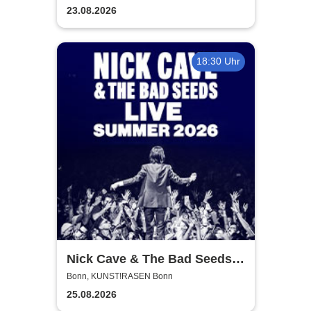
23.08.2026
18:30 Uhr
Nick Cave & The Bad Seeds -
Tour 2026
Bonn, KUNST!RASEN Bonn
25.08.2026