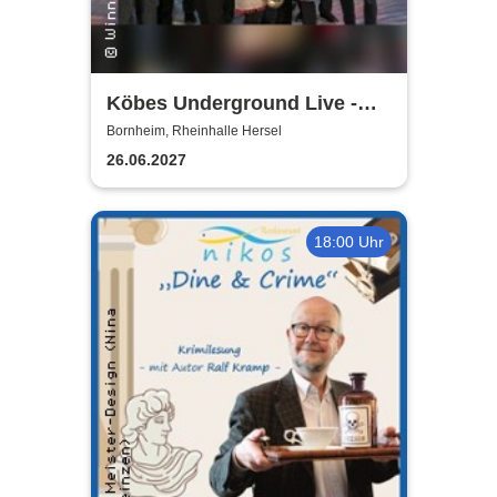
Köbes Underground Live -
Hausband der Kölner
Bornheim, Rheinhalle Hersel
Stunksitzung
26.06.2027
18:00 Uhr