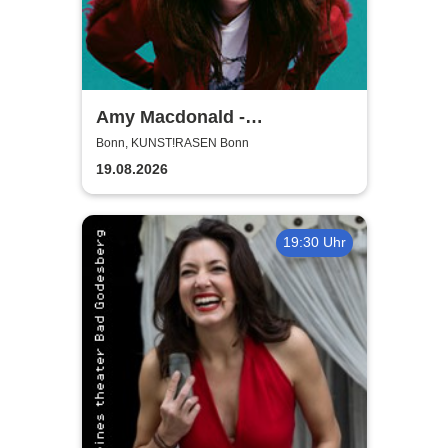
Amy Macdonald -
Sommershows 2026
Bonn, KUNST!RASEN Bonn
19.08.2026
19:30 Uhr