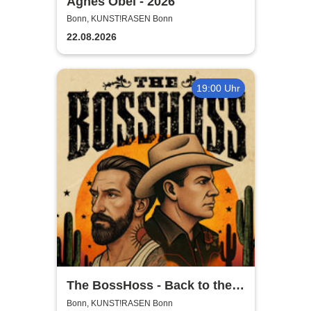
Agnes Obel - 2026
Bonn, KUNST!RASEN Bonn
22.08.2026
19:00 Uhr
The BossHoss - Back to the
Boots - LIVE - Summer 2026
Bonn, KUNST!RASEN Bonn