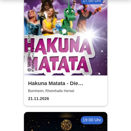
17:00 Uhr
Hakuna Matata - Die
einzigartige große
Bornheim, Rheinhalle Hersel
Kindermusical-Gala
21.11.2026
19:00 Uhr