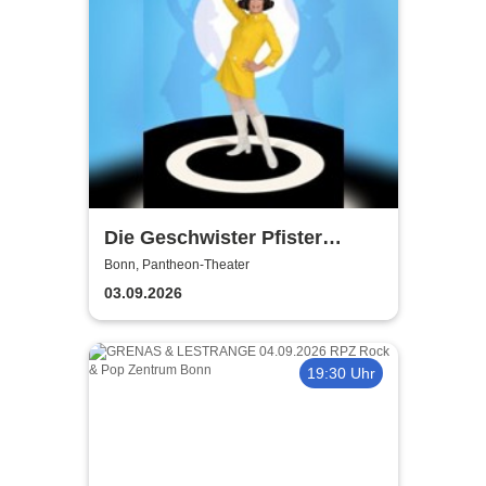
Die Geschwister Pfister
präsentieren: Peggy March,
Bonn, Pantheon-Theater
Frau Huggenberger und ich -
03.09.2026
Ursli Pfister
19:30 Uhr