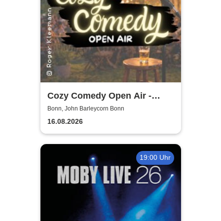
Cozy Comedy Open Air -
John Barleycorn Bonn
Bonn, John Barleycorn Bonn
16.08.2026
19:00 Uhr