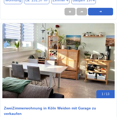
Wohnung
ca. 131,37 m²
Zimmer 4
Baujahr 1974
★
➦
➜
1 / 13
ZweiZimmerwohnung in Köln Weiden mit Garage zu
verkaufen