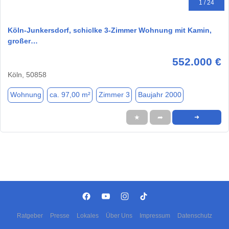
1 / 24
Köln-Junkersdorf, schiclke 3-Zimmer Wohnung mit Kamin,
großer…
552.000 €
Köln, 50858
Wohnung
ca. 97,00 m²
Zimmer 3
Baujahr 2000
★
➦
➜
Ratgeber
Presse
Lokales
Über Uns
Impressum
Datenschutz