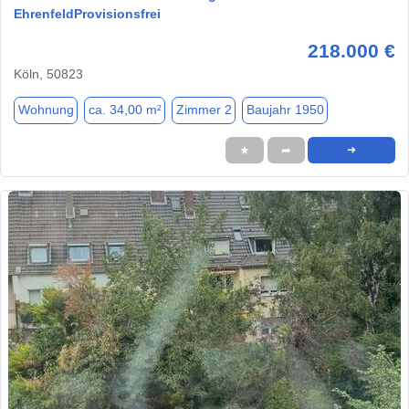
EhrenfeldProvisionsfrei
218.000 €
Köln, 50823
Wohnung
ca. 34,00 m²
Zimmer 2
Baujahr 1950
★
➦
➜