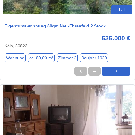
1 / 1
Eigentumswohnung 80qm Neu-Ehrenfeld 2.Stock
525.000 €
Köln, 50823
Wohnung
ca. 80,00 m²
Zimmer 2
Baujahr 1920
★
➦
➜