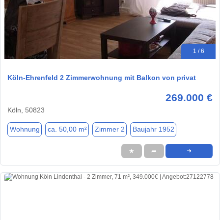
1 / 6
Köln-Ehrenfeld 2 Zimmerwohnung mit Balkon von privat
269.000 €
Köln, 50823
Wohnung
ca. 50,00 m²
Zimmer 2
Baujahr 1952
★
➦
➜