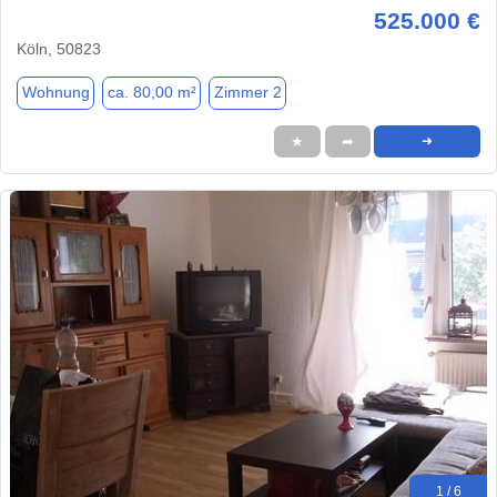
525.000 €
Köln, 50823
Wohnung
ca. 80,00 m²
Zimmer 2
★
➦
➜
1 / 6