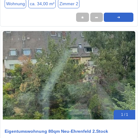
Wohnung
ca. 34,00 m²
Zimmer 2
★
➦
➜
1 / 1
Eigentumswohnung 80qm Neu-Ehrenfeld 2.Stock