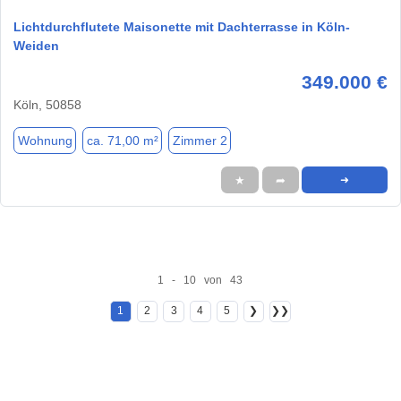
Lichtdurchflutete Maisonette mit Dachterrasse in Köln-
Weiden
349.000 €
Köln, 50858
Wohnung
ca. 71,00 m²
Zimmer 2
★
➦
➜
1 - 10 von 43
1
2
3
4
5
❯
❯❯