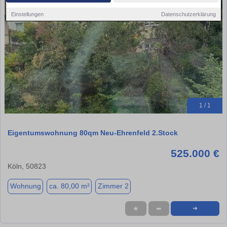
Einstellungen
Datenschutzerklärung
1 / 1
Eigentumswohnung 80qm Neu-Ehrenfeld 2.Stock
525.000 €
Köln, 50823
Wohnung
ca. 80,00 m²
Zimmer 2
★
➦
➜