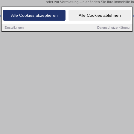
oder zur Vermietung – hier finden Sie Ihre Immobilie i
Alle Cookies akzeptieren
Alle Cookies ablehnen
onnten wir derzeit keine passenden Objekte finden. Schauen Sie bald wieder vo
Einstellungen
Datenschutzerklärung