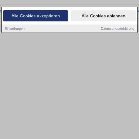
onnten wir derzeit keine passenden Objekte finden. Schauen Sie bald wieder vo
Alle Cookies akzeptieren
Alle Cookies ablehnen
Einstellungen
Datenschutzerklärung