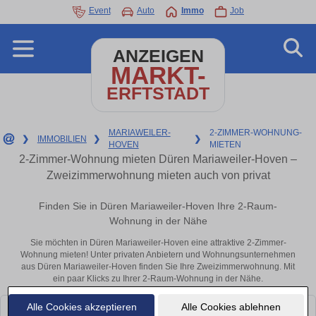
Event
Auto
Immo
Job
ANZEIGEN
MARKT-
ERFTSTADT
MARIAWEILER-
2-ZIMMER-WOHNUNG-
❯
IMMOBILIEN
❯
❯
HOVEN
MIETEN
2-Zimmer-Wohnung mieten Düren Mariaweiler-Hoven –
Zweizimmerwohnung mieten auch von privat
Finden Sie in Düren Mariaweiler-Hoven Ihre 2-Raum-
Wohnung in der Nähe
Sie möchten in Düren Mariaweiler-Hoven eine attraktive 2-Zimmer-
Wohnung mieten! Unter privaten Anbietern und Wohnungsunternehmen
aus Düren Mariaweiler-Hoven finden Sie Ihre Zweizimmerwohnung. Mit
ein paar Klicks zu Ihrer 2-Raum-Wohnung in der Nähe.
Alle Cookies akzeptieren
Alle Cookies ablehnen
Leider konnten wir derzeit keine passenden Objekte finden. Schauen Sie