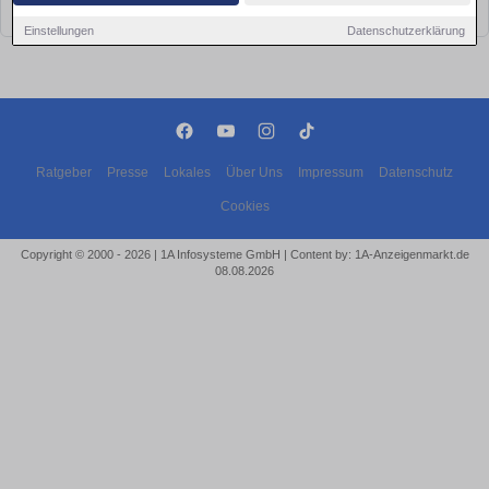
bald wieder vorbei!
Einstellungen
Datenschutzerklärung
Ratgeber
Presse
Lokales
Über Uns
Impressum
Datenschutz
Cookies
Copyright © 2000 - 2026 | 1A Infosysteme GmbH | Content by: 1A-Anzeigenmarkt.de
08.08.2026