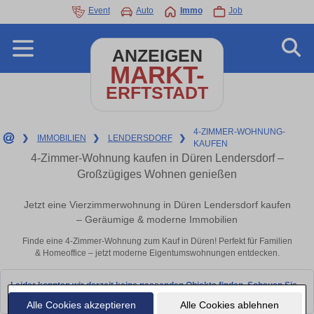
Event
Auto
Immo
Job
ANZEIGEN
MARKT-
ERFTSTADT
4-ZIMMER-WOHNUNG-
❯
IMMOBILIEN
❯
LENDERSDORF
❯
KAUFEN
4-Zimmer-Wohnung kaufen in Düren Lendersdorf –
Großzügiges Wohnen genießen
Jetzt eine Vierzimmerwohnung in Düren Lendersdorf kaufen
– Geräumige & moderne Immobilien
Finde eine 4-Zimmer-Wohnung zum Kauf in Düren! Perfekt für Familien
& Homeoffice – jetzt moderne Eigentumswohnungen entdecken.
Leider konnten wir derzeit keine passenden Objekte finden. Schauen Sie
bald wieder vorbei!
Alle Cookies akzeptieren
Alle Cookies ablehnen