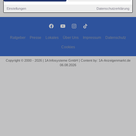
Einstellungen
Datenschutzerklärung
Ratgeber
Presse
Lokales
Über Uns
Impressum
Datenschutz
Cookies
Copyright © 2000 - 2026 | 1A Infosysteme GmbH | Content by: 1A-Anzeigenmarkt.de
06.08.2026