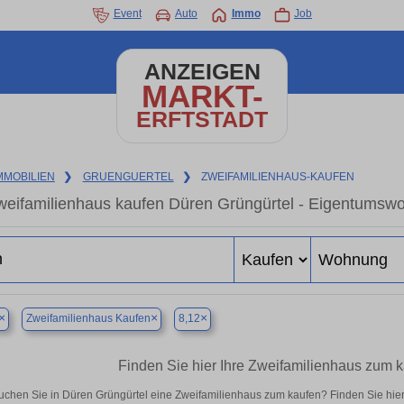
Event
Auto
Immo
Job
ANZEIGEN
MARKT-
ERFTSTADT
MMOBILIEN
❯
GRUENGUERTEL
❯
ZWEIFAMILIENHAUS-KAUFEN
weifamilienhaus kaufen Düren Grüngürtel - Eigentumswo
×
×
×
Zweifamilienhaus Kaufen
8,12
Finden Sie hier Ihre Zweifamilienhaus zum k
uchen Sie in Düren Grüngürtel eine Zweifamilienhaus zum kaufen? Finden Sie hie