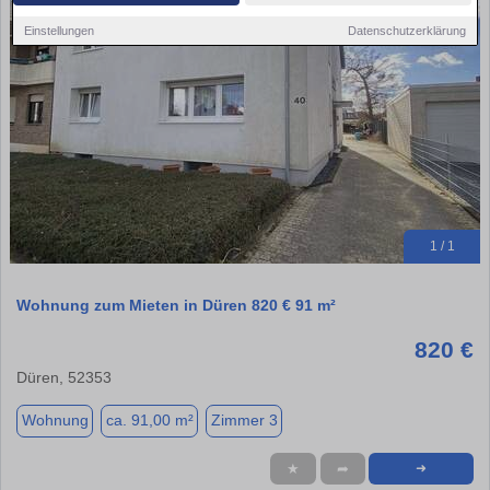
Einstellungen
Datenschutzerklärung
1 / 1
Wohnung zum Mieten in Düren 820 € 91 m²
820 €
Düren, 52353
Wohnung
ca. 91,00 m²
Zimmer 3
★
➦
➜