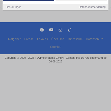
bald wieder vorbei!
Einstellungen
Datenschutzerklärung
Ratgeber
Presse
Lokales
Über Uns
Impressum
Datenschutz
Cookies
Copyright © 2000 - 2026 | 1A Infosysteme GmbH | Content by: 1A-Anzeigenmarkt.de
06.08.2026