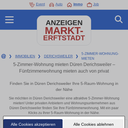
Event
Auto
Immo
Job
ANZEIGEN
MARKT-
ERFTSTADT
5-ZIMMER-WOHNUNG-
❯
IMMOBILIEN
❯
DERICHSWEILER
❯
MIETEN
5-Zimmer-Wohnung mieten Düren Derichsweiler –
Fünfzimmerwohnung mieten auch von privat
Finden Sie in Düren Derichsweiler Ihre 5-Raum-Wohnung in
der Nähe
Sie möchten in Düren Derichsweiler eine attraktive 5-Zimmer-Wohnung
mieten! Unter privaten Anbietern und Wohnungsunternehmen aus
Düren Derichsweiler finden Sie Ihre Fünfzimmerwohnung. Mit ein paar
Klicks zu Ihrer 5-Raum-Wohnung in der Nähe.
Alle Cookies akzeptieren
Alle Cookies ablehnen
Leider konnten wir derzeit keine passenden Objekte finden. Schauen Sie