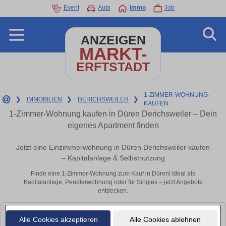
Event
Auto
Immo
Job
ANZEIGEN
MARKT-
ERFTSTADT
1-ZIMMER-WOHNUNG-
❯
IMMOBILIEN
❯
DERICHSWEILER
❯
KAUFEN
1-Zimmer-Wohnung kaufen in Düren Derichsweiler – Dein
eigenes Apartment finden
Jetzt eine Einzimmerwohnung in Düren Derichsweiler kaufen
– Kapitalanlage & Selbstnutzung
Finde eine 1-Zimmer-Wohnung zum Kauf in Düren! Ideal als
Kapitalanlage, Pendlerwohnung oder für Singles – jetzt Angebote
entdecken.
Leider konnten wir derzeit keine passenden Objekte finden. Schauen Sie
Alle Cookies akzeptieren
Alle Cookies ablehnen
bald wieder vorbei!