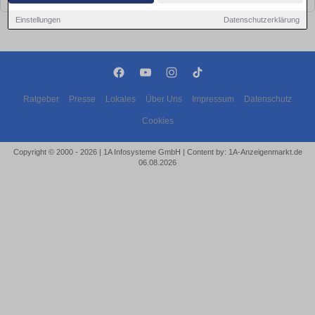
Einstellungen
Datenschutzerklärung
Ratgeber
Presse
Lokales
Über Uns
Impressum
Datenschutz
Cookies
Copyright © 2000 - 2026 | 1A Infosysteme GmbH | Content by: 1A-Anzeigenmarkt.de
06.08.2026