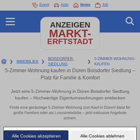
Event
Auto
Immo
Job
ANZEIGEN
MARKT-
ERFTSTADT
BOISDORFER-
5-ZIMMER-WOHNUNG-
❯
IMMOBILIEN
❯
❯
SIEDLUNG
KAUFEN
5-Zimmer-Wohnung kaufen in Düren Boisdorfer Siedlung –
Platz für Familie & Komfort
Jetzt eine 5-Zimmer-Wohnung in Düren Boisdorfer Siedlung
kaufen – Hochwertige Eigentumswohnungen entdecken
Finde eine geräumige 5-Zimmer-Wohnung zum Kauf in Düren! Ideal für
große Familien oder als Luxusimmobilie – jetzt exklusive Angebote
sichern.
Leider konnten wir derzeit keine passenden Objekte finden. Schauen Sie
Alle Cookies akzeptieren
Alle Cookies ablehnen
bald wieder vorbei!