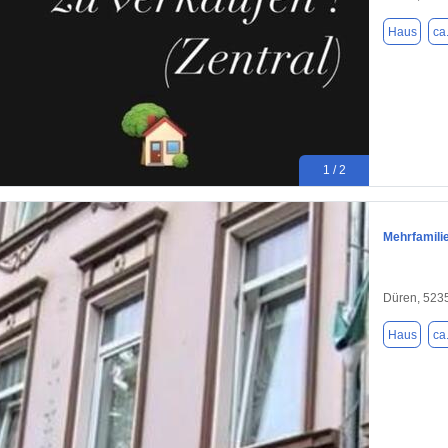
Haus
ca
1 / 2
Mehrfamili
Düren, 523
Haus
ca