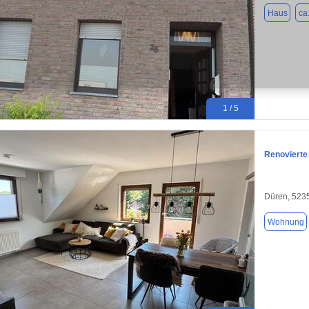
Haus
ca
1 / 5
Renovierte
Düren, 523
Wohnung