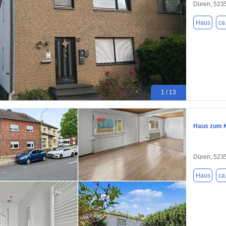
Düren, 523
Haus
ca
1 / 13
Haus zum K
Düren, 523
Haus
ca