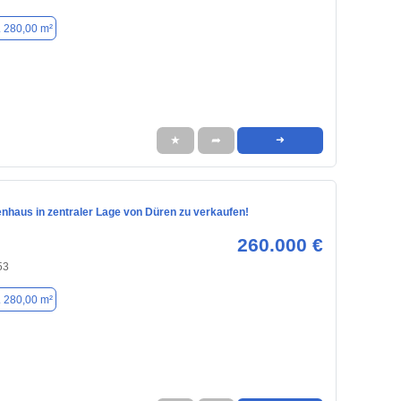
. 280,00 m²
★
➦
➜
enhaus in zentraler Lage von Düren zu verkaufen!
260.000 €
53
. 280,00 m²