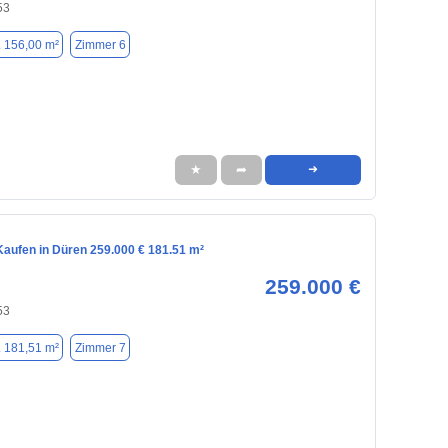
53
. 156,00 m²
Zimmer 6
★
➦
➜
aufen in Düren 259.000 € 181.51 m²
259.000 €
53
. 181,51 m²
Zimmer 7