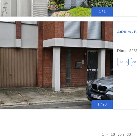
1 / 1
AtRIUm - B
Düren, 523
Haus
ca
1 / 20
1 - 10 von 60