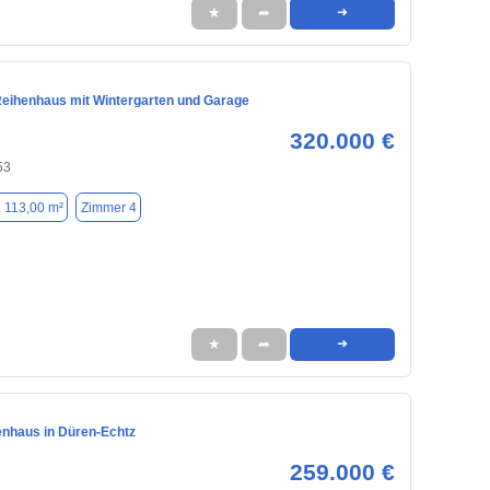
★
➦
➜
eihenhaus mit Wintergarten und Garage
320.000 €
53
. 113,00 m²
Zimmer 4
★
➦
➜
enhaus in Düren-Echtz
259.000 €