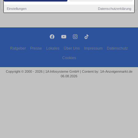
bald wieder vorbei!
Einstellungen
Datenschutzerklärung
Ratgeber
Presse
Lokales
Über Uns
Impressum
Datenschutz
Cookies
Copyright © 2000 - 2026 | 1A Infosysteme GmbH | Content by: 1A-Anzeigenmarkt.de
06.08.2026