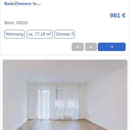
BadeZimmern in…
981 €
Bonn, 53119
Wohnung
ca. 77,18 m²
Zimmer 3
★
➦
➜