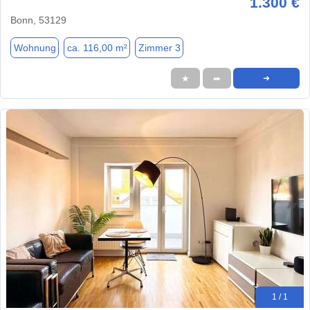
1.300 €
Bonn, 53129
Wohnung
ca. 116,00 m²
Zimmer 3
★
➦
➜
1 / 1