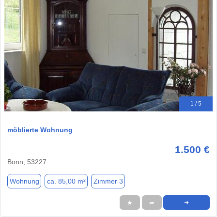
1 / 5
möblierte Wohnung
1.500 €
Bonn, 53227
Wohnung
ca. 85,00 m²
Zimmer 3
★
➦
➜