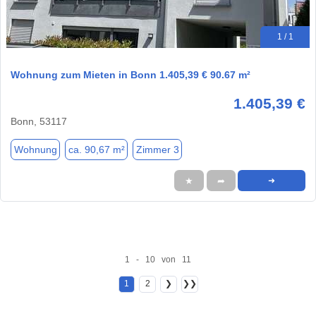
1 / 1
Wohnung zum Mieten in Bonn 1.405,39 € 90.67 m²
1.405,39 €
Bonn, 53117
Wohnung
ca. 90,67 m²
Zimmer 3
★
➦
➜
1 - 10 von 11
1
2
❯
❯❯