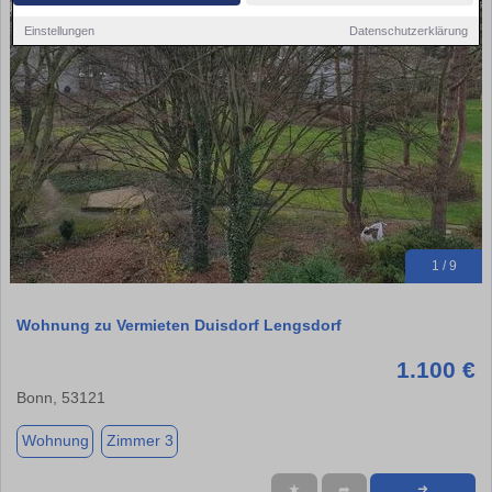
Einstellungen
Datenschutzerklärung
1 / 9
Wohnung zu Vermieten Duisdorf Lengsdorf
1.100 €
Bonn, 53121
Wohnung
Zimmer 3
★
➦
➜