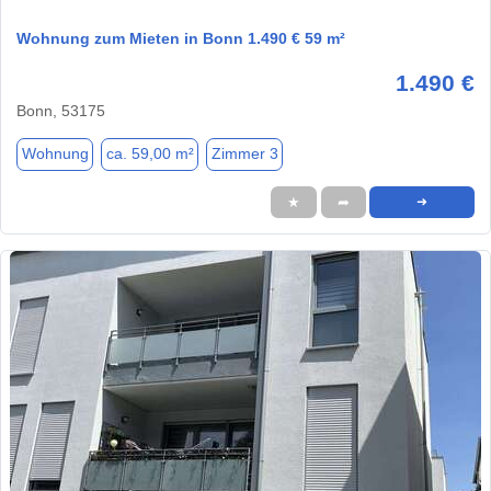
Wohnung zum Mieten in Bonn 1.490 € 59 m²
1.490 €
Bonn, 53175
Wohnung
ca. 59,00 m²
Zimmer 3
★
➦
➜