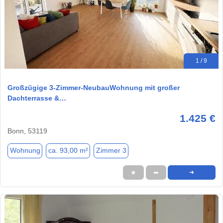
1 / 9
Großzügige 3-Zimmer-NeubauWohnung mit großer
Dachterrasse &…
1.425 €
Bonn, 53119
Wohnung
ca. 93,00 m²
Zimmer 3
★
➦
➜