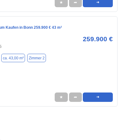
★
➦
➜
m Kaufen in Bonn 259.900 € 43 m²
259.900 €
5
ca. 43,00 m²
Zimmer 2
★
➦
➜