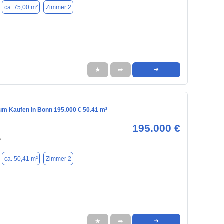
ca. 75,00 m²
Zimmer 2
★
➦
➜
m Kaufen in Bonn 195.000 € 50.41 m²
195.000 €
7
ca. 50,41 m²
Zimmer 2
★
➦
➜