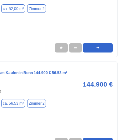
ca. 52,00 m²
Zimmer 2
★
➦
➜
m Kaufen in Bonn 144.900 € 56.53 m²
144.900 €
9
ca. 56,53 m²
Zimmer 2