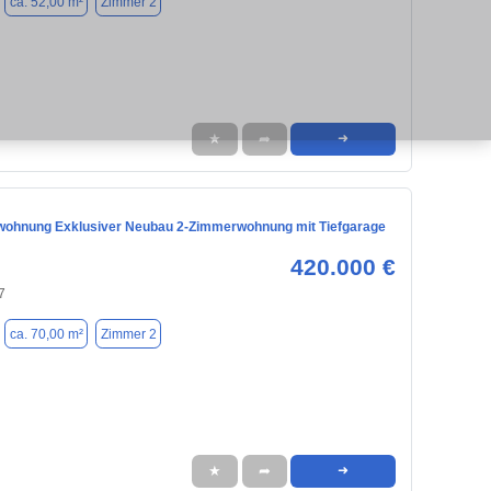
ca. 52,00 m²
Zimmer 2
★
➦
➜
ohnung Exklusiver Neubau 2-Zimmerwohnung mit Tiefgarage
420.000 €
7
ca. 70,00 m²
Zimmer 2
★
➦
➜