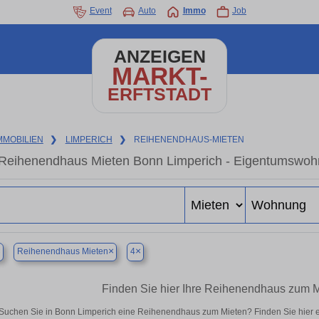
Event
Auto
Immo
Job
ANZEIGEN
MARKT-
ERFTSTADT
MMOBILIEN
❯
LIMPERICH
❯
REIHENENDHAUS-MIETEN
Reihenendhaus Mieten Bonn Limperich - Eigentumswohnu
×
×
×
Reihenendhaus Mieten
4
Finden Sie hier Ihre Reihenendhaus zum M
Suchen Sie in Bonn Limperich eine Reihenendhaus zum Mieten? Finden Sie hier 