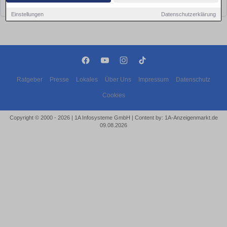
bald wieder vorbei!
Einstellungen
Datenschutzerklärung
Ratgeber
Presse
Lokales
Über Uns
Impressum
Datenschutz
Cookies
Copyright © 2000 - 2026 | 1A Infosysteme GmbH | Content by: 1A-Anzeigenmarkt.de
09.08.2026