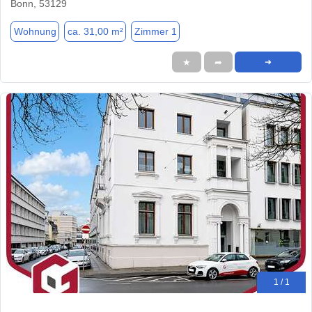
Bonn, 53129
Wohnung
ca. 31,00 m²
Zimmer 1
★
➦
➜
1 / 1