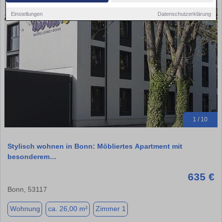
Einstellungen
Datenschutzerklärung
1 / 10
Stylisch wohnen in Bonn: Möbliertes Apartment mit
besonderem…
635 €
Bonn, 53117
Wohnung
ca. 26,00 m²
Zimmer 1