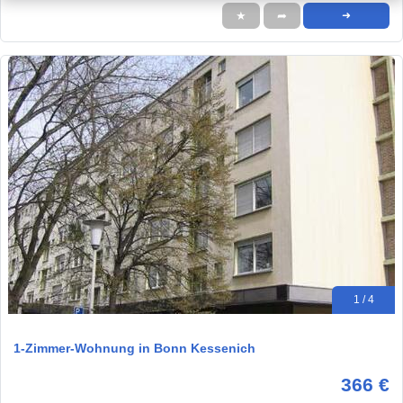
★
➦
➜
1 / 4
1-Zimmer-Wohnung in Bonn Kessenich
366 €