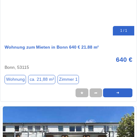
1 / 1
Wohnung zum Mieten in Bonn 640 € 21.88 m²
640 €
Bonn, 53115
Wohnung
ca. 21,88 m²
Zimmer 1
★
➦
➜