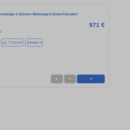
räumige 4-Zimmer-Wohnung in Bonn‑Friesdorf
971 €
5
ca. 77,03 m²
Zimmer 4
★
➦
➜