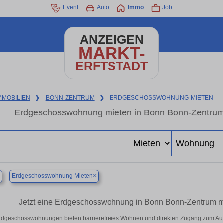
Event
Auto
Immo
Job
ANZEIGEN
MARKT-
ERFTSTADT
MMOBILIEN
❯
BONN-ZENTRUM
❯
ERDGESCHOSSWOHNUNG-MIETEN
Erdgeschosswohnung mieten in Bonn Bonn-Zentru
×
×
Erdgeschosswohnung Mieten
Jetzt eine Erdgeschosswohnung in Bonn Bonn-Zentrum mie
rdgeschosswohnungen bieten barrierefreies Wohnen und direkten Zugang zum Auß