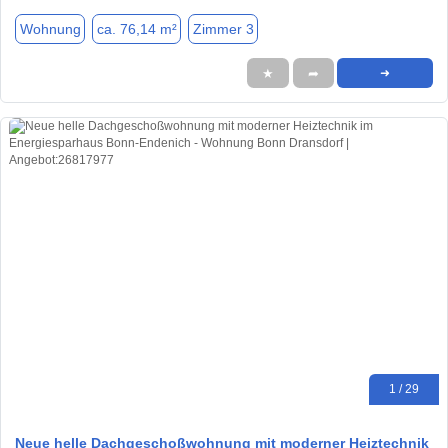
Wohnung
ca. 76,14 m²
Zimmer 3
★
➦
➜
1 / 29
Neue helle Dachgeschoßwohnung mit moderner Heiztechnik