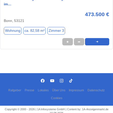
im…
473.500 €
Bonn, 53121
Wohnung
ca. 82,58 m²
Zimmer 3
★
➦
➜
Ratgeber
Presse
Lokales
Über Uns
Impressum
Datenschutz
Cookies
Copyright © 2000 - 2026 | 1A Infosysteme GmbH | Content by: 1A-Anzeigenmarkt.de